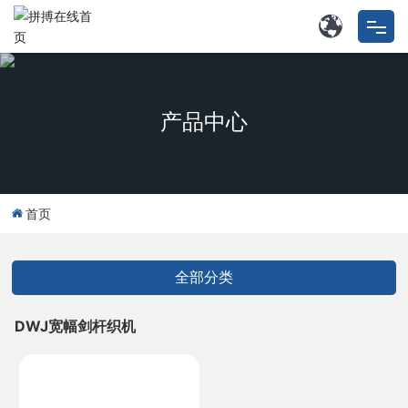
拼搏在线首页
产品中心
特种拼搏在线首页
工矿用多层带类
首页
关于我们
拼搏(中国)
全部分类
外协业务
DWJ宽幅剑杆织机
联系我们