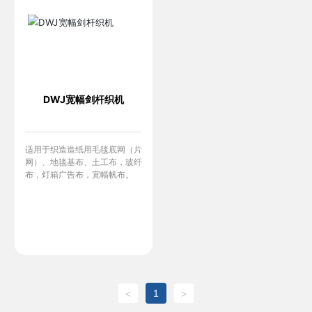
DWJ宽幅剑杆织机
适用于织造造纸用毛毯底网（片
网）、地毯基布、土工布，玻纤
布，灯箱广告布，宽幅帆布。
1
<
>