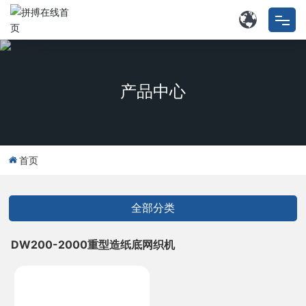
拼搏在线首页
产品中心
特种拼搏在线首页
工矿用多层带类
首页
关于我们
拼搏(中国)
全部分类
外协业务
DW200-2000重型造纸底网织机
联系我们