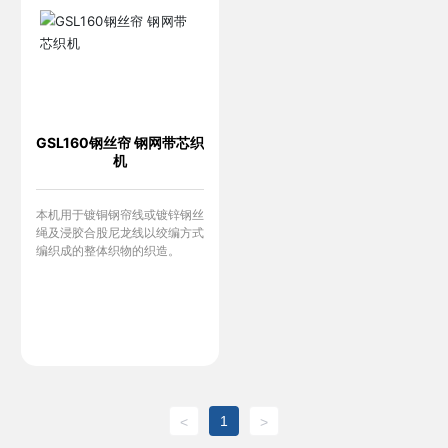
GSL160钢丝帘 钢网带芯织
机
本机用于镀铜钢帘线或镀锌钢丝
绳及浸胶合股尼龙线以绞编方式
编织成的整体织物的织造。
1
<
>