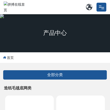
拼搏在线首页
产品中心
特种拼搏在线首页
工矿用多层带类
首页
关于我们
拼搏(中国)
全部分类
外协业务
造纸毛毯底网类
联系我们